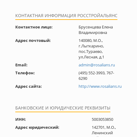
КОНТАКТНАЯ ИНФОРМАЦИЯ РОССТРОЙАЛЬЯНС
Контактное лицо:
Брусенцева Елена
Владимировна
Адрес почтовый:
140080, М.О.,
г.Лыткарино,
пос.Тураево,
ул.Лесная, д.1
Email:
admin@rosalians.ru
Телефон:
(495) 552-3993, 767-
6290
Адрес сайта:
http://www.rosalians.ru
БАНКОВСКИЕ И ЮРИДИЧЕСКИЕ РЕКВИЗИТЫ
ИНН:
5003053850
Адрес юридический:
142701, М.О.,
Ленинский