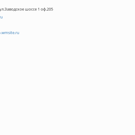
ул.Заводское шоссе 1 оф.205
ru
o.wmsite.ru