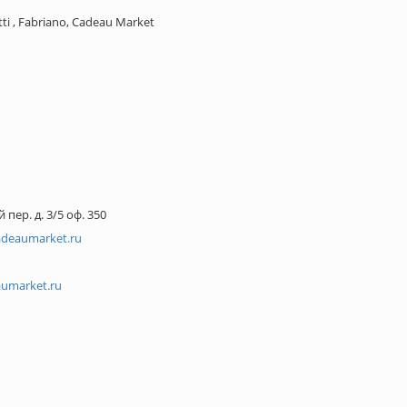
itti , Fabriano, Cadeau Market
пер. д. 3/5 оф. 350
adeaumarket.ru
aumarket.ru