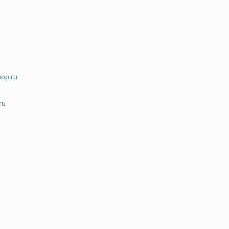
hop.ru
ru