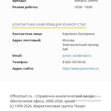
Бренды:
Metalco, Gremo
Режим работы:
10:00 - 19:00
КОНТАКТНАЯ ИНФОРМАЦИЯ ЮНИОР СТАР
Контактное лицо:
Карпенко Екатерина
Адрес почтовый:
Москва,
Электролитный проезд
3аб
Email:
junior_star@mail.ru
Телефон:
8-926-105-09-03
Адрес сайта:
http://www.juniorstar.ru
Officemart.ru - Справочно-аналитический ресурс
Политика обработки
обеспечения офиса, 2000-2026, архив
персональных данных
(с) 1999-2026, Маркетинговая группа
Текарт