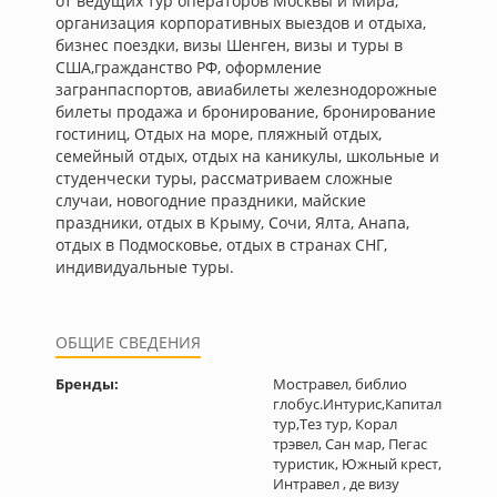
от ведущих тур операторов Москвы и Мира,
организация корпоративных выездов и отдыха,
бизнес поездки, визы Шенген, визы и туры в
США,гражданство РФ, оформление
загранпаспортов, авиабилеты железнодорожные
билеты продажа и бронирование, бронирование
гостиниц, Отдых на море, пляжный отдых,
семейный отдых, отдых на каникулы, школьные и
студенчески туры, рассматриваем сложные
случаи, новогодние праздники, майские
праздники, отдых в Крыму, Сочи, Ялта, Анапа,
отдых в Подмосковье, отдых в странах СНГ,
индивидуальные туры.
ОБЩИЕ СВЕДЕНИЯ
Бренды:
Мостравел, библио
глобус.Интурис,Капитал
тур,Тез тур, Корал
трэвел, Сан мар, Пегас
туристик, Южный крест,
Интравел , де визу