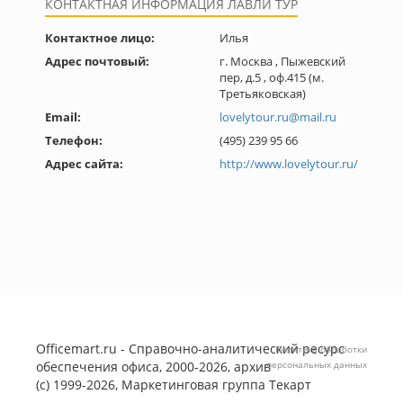
КОНТАКТНАЯ ИНФОРМАЦИЯ ЛАВЛИ ТУР
Контактное лицо:
Илья
Адрес почтовый:
г. Москва , Пыжевский
пер, д.5 , оф.415 (м.
Третьяковская)
Email:
lovelytour.ru@mail.ru
Телефон:
(495) 239 95 66
Адрес сайта:
http://www.lovelytour.ru/
Officemart.ru - Справочно-аналитический ресурс
Политика обработки
обеспечения офиса, 2000-2026, архив
персональных данных
(с) 1999-2026, Маркетинговая группа
Текарт