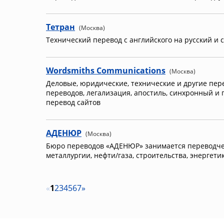
Тетран
(Москва)
Технический перевод с английского на русский и с
Wordsmiths Communications
(Москва)
Деловые, юридические, технические и другие пер
переводов, легализация, апостиль, синхронный и
перевод сайтов
АДЕНЮР
(Москва)
Бюро переводов «АДЕНЮР» занимается переводчес
металлургии, нефти/газа, строительства, энергетик
«
1
2
3
4
5
6
7
»