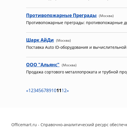
Противопожарные Преграды
(Москва)
Противопожарные преграды: противопожарные дв
Шарк АйДи
(Москва)
Поставка Auto ID-оборудования и вычислительной
ООО "Альянс"
(Москва)
Продажа сортового металлопроката и трубной пр
«
1
2
3
4
5
6
7
8
9
10
11
12
»
Officemart.ru - Справочно-аналитический ресурс обеспече